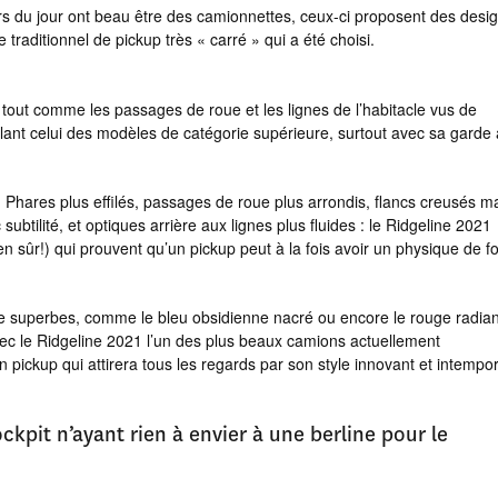
s du jour ont beau être des camionnettes, ceux-ci proposent des desi
 traditionnel de pickup très « carré » qui a été choisi.
out comme les passages de roue et les lignes de l’habitacle vus de
ppelant celui des modèles de catégorie supérieure, surtout avec sa garde
u. Phares plus effilés, passages de roue plus arrondis, flancs creusés m
btilité, et optiques arrière aux lignes plus fluides : le Ridgeline 2021
en sûr!) qui prouvent qu’un pickup peut à la fois avoir un physique de f
s que superbes, comme le bleu obsidienne nacré ou encore le rouge radian
avec le Ridgeline 2021 l’un des plus beaux camions actuellement
n pickup qui attirera tous les regards par son style innovant et intempor
ckpit n’ayant rien à envier à une berline pour le