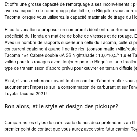
Et offrir une grosse capacité de remorquage a ses inconvénients : p
avec sa capacité de remorquage plus faible, le Ridgeline vous perme
Tacoma lorsque vous utiliserez la capacité maximale de tirage du Ho
Et cette vocation à proposer un compromis idéal entre performances 
spécificité du Honda en matière de boîte de vitesses et de rouage. En
Avec un nombre de rapports supérieur à celle du Tacoma, celle-ci
concurrent également quand il ne tire rien (consommation ville/rout
Tacoma 4×4 Cabine double 6A SB Nightshade : 13,0/10,5/11,9 et Ta
valide pour les rouages avec, toujours pour le Ridgeline, une tracti
type de transmission d’abord prévu pour œuvrer en terrain difficile (e
Ainsi, si vous recherchez avant tout un camion d’abord routier vous 
aucunement l’impasse sur la consommation de carburant et sur l’env
Toyota Tacoma 2021!
Bon alors, et le style et design des pickups?
Comparons les styles de carrosserie de nos deux prétendants au tit
premier point de contact que vous aurez avec votre futur camion To