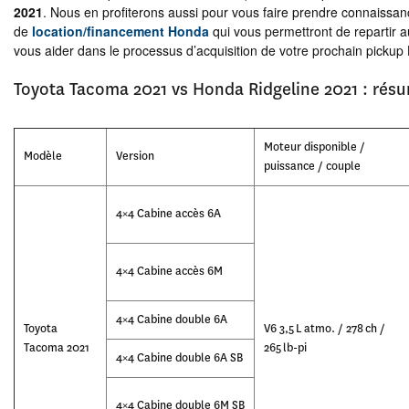
2021
. Nous en profiterons aussi pour vous faire prendre connaissa
de
location/financement Honda
qui vous permettront de repartir 
vous aider dans le processus d’acquisition de votre prochain pickup
Toyota Tacoma 2021 vs Honda Ridgeline 2021 : rés
Moteur disponible /
Modèle
Version
puissance / couple
4×4 Cabine accès 6A
4×4 Cabine accès 6M
4×4 Cabine double 6A
Toyota
V6 3,5 L atmo. / 278 ch /
Tacoma 2021
265 lb-pi
4×4 Cabine double 6A SB
4×4 Cabine double 6M SB