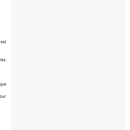
 est
rès
 que
pour