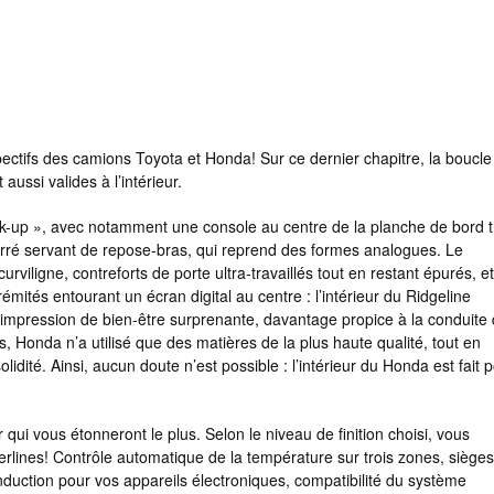
espectifs des camions Toyota et Honda! Sur ce dernier chapitre, la boucle
aussi valides à l’intérieur.
ick-up », avec notamment une console au centre de la planche de bord t
ré servant de repose-bras, qui reprend des formes analogues. Le
urviligne, contreforts de porte ultra-travaillés tout en restant épurés, et
ités entourant un écran digital au centre : l’intérieur du Ridgeline
 impression de bien-être surprenante, davantage propice à la conduite
s, Honda n’a utilisé que des matières de la plus haute qualité, tout en
idité. Ainsi, aucun doute n’est possible : l’intérieur du Honda est fait 
ui vous étonneront le plus. Selon le niveau de finition choisi, vous
rlines! Contrôle automatique de la température sur trois zones, sièges
r induction pour vos appareils électroniques, compatibilité du système