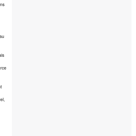
gns
 au
ais
orce
t
el,