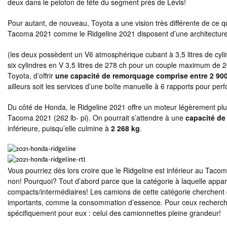
deux dans le peloton de tête du segment près de Lévis!
Pour autant, de nouveau, Toyota a une vision très différente de ce qu
Tacoma 2021 comme le Ridgeline 2021 disposent d’une architecture
(les deux possèdent un V6 atmosphérique cubant à 3,5 litres de cylin
six cylindres en V 3,5 litres de 278 ch pour un couple maximum de 26
Toyota, d’offrir
une capacité de remorquage comprise entre 2 900
ailleurs soit les services d’une boîte manuelle à 6 rapports pour pe
Du côté de Honda, le Ridgeline 2021 offre un moteur légèrement plus
Tacoma 2021 (262 lb- pi). On pourrait s’attendre à une
capacité d
inférieure, puisqu’elle culmine à
2 268 kg
.
Vous pourriez dès lors croire que le Ridgeline est inférieur au Tac
non! Pourquoi? Tout d’abord parce que la catégorie à laquelle appar
compacts/intermédiaires! Les camions de cette catégorie cherchent d’
importants, comme la consommation d’essence. Pour ceux recherchan
spécifiquement pour eux : celui des camionnettes pleine grandeur!