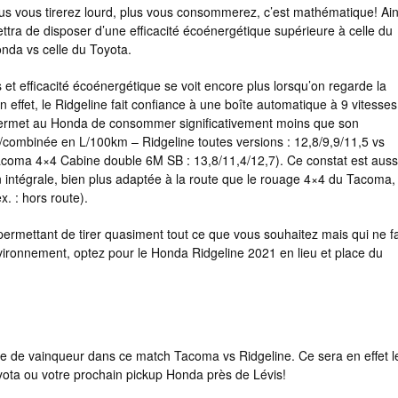
lus vous tirerez lourd, plus vous consommerez, c’est mathématique! Ain
ttra de disposer d’une efficacité écoénergétique supérieure à celle du
nda vs celle du Toyota.
et efficacité écoénergétique se voit encore plus lorsqu’on regarde la
 effet, le Ridgeline fait confiance à une boîte automatique à 9 vitesses
 permet au Honda de consommer significativement moins que son
e/combinée en L/100km – Ridgeline toutes versions : 12,8/9,9/11,5 vs
coma 4×4 Cabine double 6M SB : 13,8/11,4/12,7). Ce constat est auss
on intégrale, bien plus adaptée à la route que le rouage 4×4 du Tacoma,
x. : hors route).
permettant de tirer quasiment tout ce que vous souhaitez mais qui ne fa
ironnement, optez pour le Honda Ridgeline 2021 en lieu et place du
re de vainqueur dans ce match Tacoma vs Ridgeline. Ce sera en effet l
yota ou votre prochain pickup Honda près de Lévis!