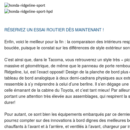
RÉSERVEZ UN ESSAI ROUTIER DÈS MAINTENANT !
Enfin, voici le meilleur pour la fin : la comparaison des intérieurs r
bouclée, puisque le constat sur les différences de style extérieur sont 
C’est ainsi que, dans le Tacoma, vous retrouverez un style très « p
massive et géométrique, de même que le panneau de porte rembour
Ridgeline, lui, est l’exact opposé! Design de la planche de bord plus c
tableau de bord analogique à deux demi-cadrans physiques aux extrém
ressemble à s’y méprendre à celui d’une berline. Il s’en dégage une
celle émanant de la cabine du Toyota, et c’est tant mieux! Par ailleur
portant une attention très élevée aux assemblages, qui respirent la sol
durer!
Pour autant, ce sont bien les équipements embarqués par ce dernier q
pourrez compter sur des innovations à bord dignes des meilleures be
chauffants à l’avant et à l’arrière, et ventilés à l’avant, chargeur pa