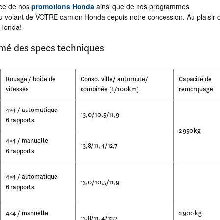
nce de nos
promotions Honda
ainsi que de nos programmes
au volant de VOTRE camion Honda depuis notre concession. Au plaisir 
 Honda!
umé des specs techniques
Rouage / boîte de
Conso. ville/ autoroute/
Capacité de
vitesses
combinée (L/100km)
remorquage
4×4 / automatique
13,0/10,5/11,9
6 rapports
2 950 kg
4×4 / manuelle
13,8/11,4/12,7
6 rapports
4×4 / automatique
13,0/10,5/11,9
6 rapports
4×4 / manuelle
2 900 kg
13,8/11,4/12,7