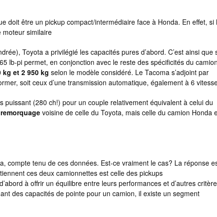
e doit être un pickup compact/intermédiaire face à Honda. En effet, si 
 moteur similaire
drée), Toyota a privilégié les capacités pures d’abord. C’est ainsi que
5 lb-pi permet, en conjonction avec le reste des spécificités du camio
 kg et 2 950 kg
selon le modèle considéré. Le Tacoma s’adjoint par
rformer, soit ceux d’une transmission automatique, également à 6 vitess
 puissant (280 ch!) pour un couple relativement équivalent à celui du
e remorquage
voisine de celle du Toyota, mais celle du camion Honda e
oma, compte tenu de ces données. Est-ce vraiment le cas? La réponse e
tiennent ces deux camionnettes est celle des pickups
abord à offrir un équilibre entre leurs performances et d’autres critèr
t des capacités de pointe pour un camion, il existe un segment