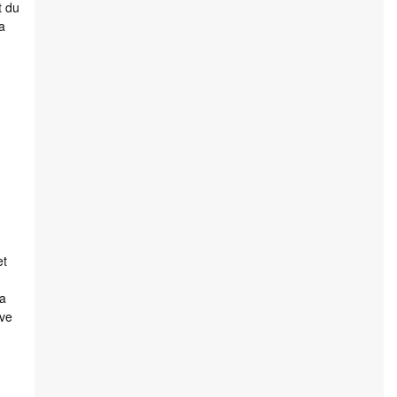
t du
a
et
la
ive