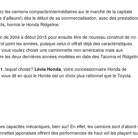
hez les camions compacts/intermédiaires sur le marché de la capitale
rs d’ailleurs!) dès le début de sa commercialisation, avec des prestation
cts, hormis le Honda Ridgeline.
ion de 2004 à début 2015 pour ensuite être de nouveau construit de mi-
d point les années, puisque celui-ci offrait déjà des caractéristiques
 si vous voulez choisir une camionnette non-américaine mais aux
entre les deux dernières années-modèles en date des Tacoma et Ridgelin
21
, lequel choisir?
Lévis Honda
, votre concessionnaire Honda de
vous dit en quoi le Honda est un choix plus rationnel que le Toyota.
es capacités mécaniques, bien sur! En effet, les camions sont d’abord
onnettes japonaises offrent des performances de haut vol les plaçant to