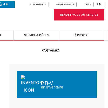
4.6
EN
SUIVEZ-NOUS
APPELEZ-NOUS
LÉVIS
RENDEZ-VOUS AU SERVICE
T
SERVICE & PIÈCES
À PROPOS
PARTAGEZ
HR-V
en inventaire