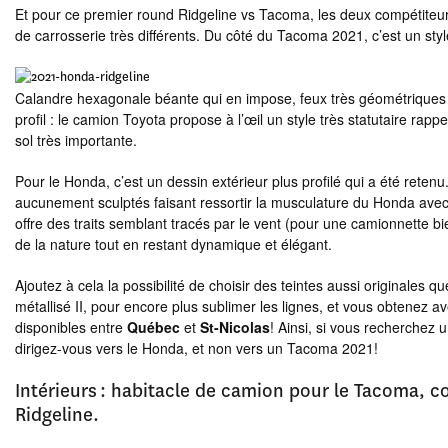
Et pour ce premier round Ridgeline vs Tacoma, les deux compétiteur
de carrosserie très différents. Du côté du Tacoma 2021, c’est un style
Calandre hexagonale béante qui en impose, feux très géométriques t
profil : le camion Toyota propose à l’œil un style très statutaire ra
sol très importante.
Pour le Honda, c’est un dessin extérieur plus profilé qui a été reten
aucunement sculptés faisant ressortir la musculature du Honda avec su
offre des traits semblant tracés par le vent (pour une camionnette bi
de la nature tout en restant dynamique et élégant.
Ajoutez à cela la possibilité de choisir des teintes aussi originale
métallisé II, pour encore plus sublimer les lignes, et vous obtenez 
disponibles entre
Québec
et
St-Nicolas
! Ainsi, si vous recherchez u
dirigez-vous vers le Honda, et non vers un Tacoma 2021!
Intérieurs : habitacle de camion pour le Tacoma, co
Ridgeline.