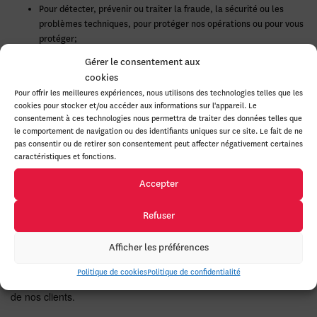
Pour détecter, prévenir ou traiter la fraude, la sécurité ou les
problèmes techniques, pour protéger nos opérations ou pour vous
protéger;
Pour protéger nos droits, notre propriété ou notre sécurité ainsi
Gérer le consentement aux
que les vôtres et ceux du public;
cookies
Dans le cadre d’une acquisition, d’une fusion, d’un changement de
Pour offrir les meilleures expériences, nous utilisons des technologies telles que les
contrôle, d’un financement par emprunt, d’une réorganisation,
cookies pour stocker et/ou accéder aux informations sur l'appareil. Le
d’une vente d’actifs, d’une faillite ou de tout autre changement de
consentement à ces technologies nous permettra de traiter des données telles que
la structure ou du statut de notre société;
le comportement de navigation ou des identifiants uniques sur ce site. Le fait de ne
Si cela est nécessaire dans le cadre de l’exécution des services ou
pas consentir ou de retirer son consentement peut affecter négativement certaines
caractéristiques et fonctions.
des solutions demandés, ou comme approprié dans le cadre d’un
besoin légitime.
Accepter
Protection de vos renseignements
Refuser
personnels
Afficher les préférences
Nous mettons tout en place pour atténuer les risques de préjudice
Politique de cookies
Politique de confidentialité
à l’égard de la collecte et du partage des données personnelles
de nos clients.