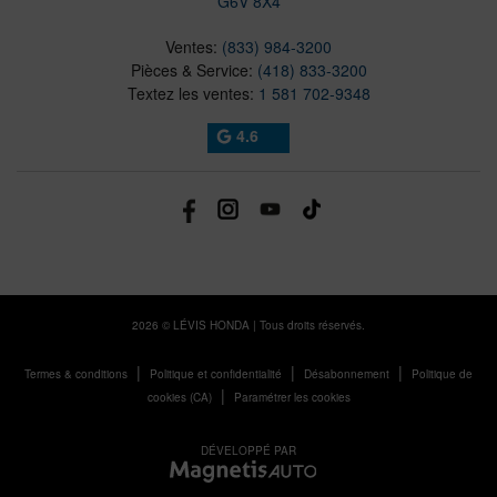
G6V 8X4
Ventes:
(833) 984-3200
Pièces & Service:
(418) 833-3200
Textez les ventes:
1 581 702-9348
4.6
2026 © LÉVIS HONDA
| Tous droits réservés.
|
|
|
Termes & conditions
Politique et confidentialité
Désabonnement
Politique de
|
cookies (CA)
Paramétrer les cookies
DÉVELOPPÉ PAR