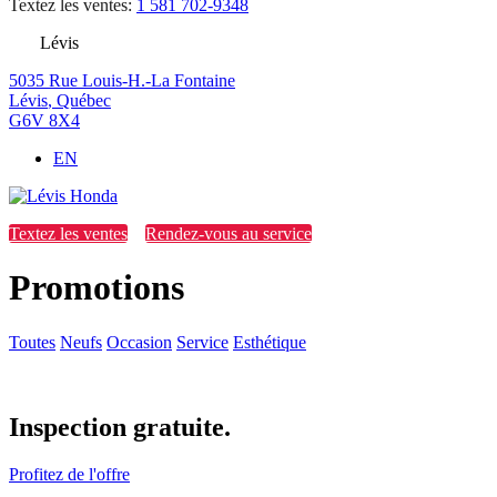
Textez les ventes:
1 581 702-9348
Lévis
5035 Rue Louis-H.-La Fontaine
Lévis
,
Québec
G6V 8X4
EN
Textez les ventes
Rendez-vous au service
Promotions
Toutes
Neufs
Occasion
Service
Esthétique
Inspection gratuite.
Profitez de l'offre