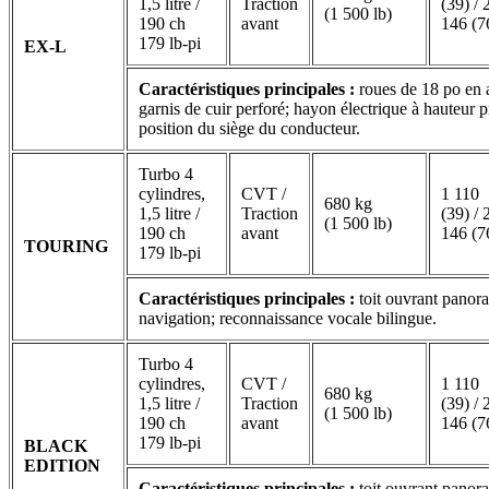
1,5 litre /
Traction
(39) / 
(1 500 lb)
190 ch
avant
146 (7
179 lb-pi
EX-L
Caractéristiques principales :
roues de 18 po en a
garnis de cuir perforé; hayon électrique à hauteu
position du siège du conducteur.
Turbo 4
cylindres,
CVT /
1 110
680 kg
1,5 litre /
Traction
(39) / 
(1 500 lb)
190 ch
avant
146 (7
TOURING
179 lb-pi
Caractéristiques principales :
toit ouvrant panora
navigation; reconnaissance vocale bilingue.
Turbo 4
cylindres,
CVT /
1 110
680 kg
1,5 litre /
Traction
(39) / 
(1 500 lb)
190 ch
avant
146 (7
179 lb-pi
BLACK
EDITION
Caractéristiques principales :
toit ouvrant panora