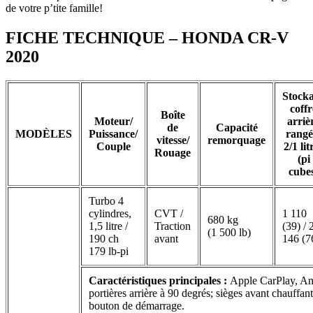
de votre p’tite famille!
FICHE TECHNIQUE – HONDA CR-V
2020
Stock
coffr
Boîte
Moteur/
arriè
de
Capacité
MODÈLES
Puissance/
rangé
vitesse/
remorquage
Couple
2/1 lit
Rouage
(pi
cube
Turbo 4
cylindres,
CVT /
1 110
680 kg
1,5 litre /
Traction
(39) / 
(1 500 lb)
190 ch
avant
146 (7
179 lb-pi
Caractéristiques principales :
Apple CarPlay, And
portières arrière à 90 degrés; sièges avant chauffant
bouton de démarrage.