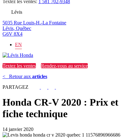
Textez les ventes:
1 581 702-9348
Lévis
5035 Rue Louis-H.-La Fontaine
Lévis
,
Québec
G6V 8X4
EN
Textez les ventes
Rendez-vous au service
<
Retour aux
articles
PARTAGEZ
Honda CR-V 2020 : Prix et
fiche technique
14 janvier 2020