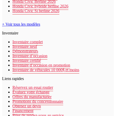
Honda Civic Berline 2026
Honda Civic hybride berline 2026
Honda Civic Si berline 2026
+ Voir tous les modèles
Inventaire
Inventaire complet
Inventaire neuf
Démonstrateurs
Inventaire d’occasion
Inventaire certifié
Inventaire d’occasion en promotion
Inventaire de véhicules 10 000$ et moins
Liens rapides
Réservez un essai routier
Évaluez votre échange
Offres du manufacturier
Promotions du concessionnaire
Obtenez un devis
Financement
Prise de rendez-vous au service