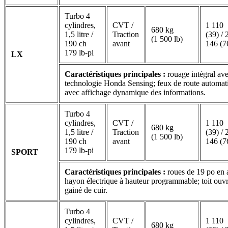
Turbo 4
cylindres,
CVT /
1 110
680 kg
1,5 litre /
Traction
(39) / 
(1 500 lb)
190 ch
avant
146 (7
179 lb-pi
LX
Caractéristiques principales :
rouage intégral ave
technologie Honda Sensing; feux de route automati
avec affichage dynamique des informations.
Turbo 4
cylindres,
CVT /
1 110
680 kg
1,5 litre /
Traction
(39) / 
(1 500 lb)
190 ch
avant
146 (7
179 lb-pi
SPORT
Caractéristiques principales :
roues de 19 po en a
hayon électrique à hauteur programmable; toit ouvra
gainé de cuir.
Turbo 4
cylindres,
CVT /
1 110
680 kg