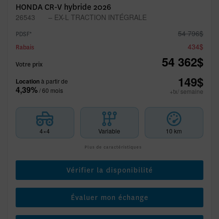
HONDA CR-V hybride 2026
26543
– EX-L TRACTION INTÉGRALE
54 796
$
PDSF*
434
$
Rabais
54 362
$
Votre prix
149
$
Location
à partir de
4,39%
/ 60 mois
+tx/ semaine
4×4
Variable
10 km
Plus de caractéristiques
Vérifier la disponibilité
Évaluer mon échange