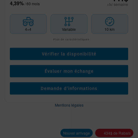
4,39%
/ 60 mois
+tx/ semaine
4×4
Variable
10 km
Plus de caractéristiques
Vérifier la disponibilité
Évaluer mon échange
Demande d'informations
Mentions légales
Nouvel arrivage
434
$
de Rabais