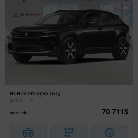
Précédent
Sui
HONDA Prologue 2025
25470
–
70 711
$
Votre prix