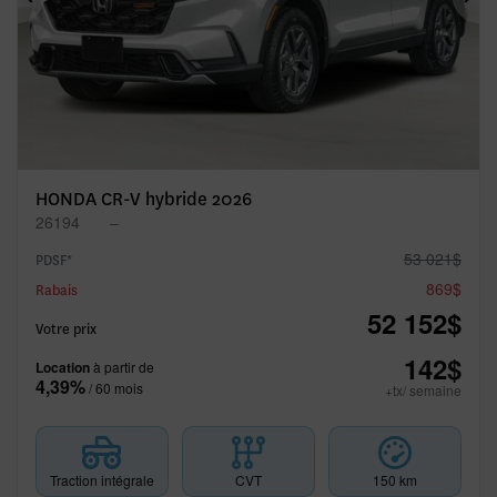
Précédent
Sui
HONDA CR-V hybride 2026
26194
–
53 021
$
PDSF*
869
$
Rabais
52 152
$
Votre prix
142
$
Location
à partir de
4,39%
/ 60 mois
+tx/ semaine
Traction intégrale
CVT
150 km