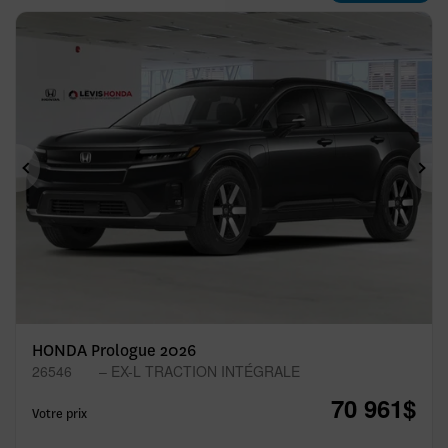
Précédent
Sui
HONDA Prologue 2026
26546
– EX-L TRACTION INTÉGRALE
70 961
$
Votre prix