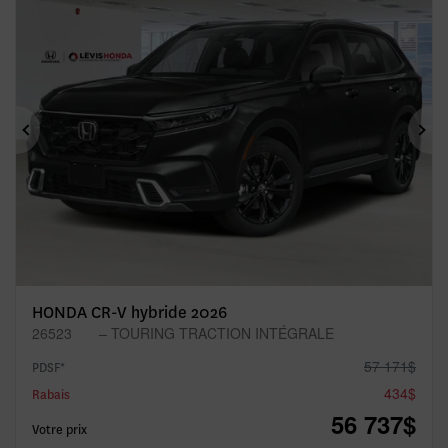
Précédent
Sui
HONDA CR-V hybride 2026
26523
– TOURING TRACTION INTÉGRALE
57 171
$
PDSF*
434
$
Rabais
56 737
$
Votre prix