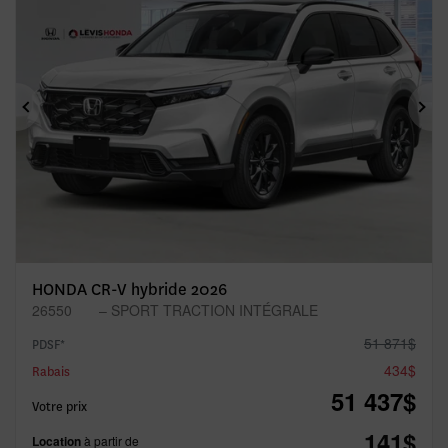
Précédent
Sui
HONDA CR-V hybride 2026
26550
– SPORT TRACTION INTÉGRALE
51 871
$
PDSF*
434
$
Rabais
51 437
$
Votre prix
141
$
Location
à partir de