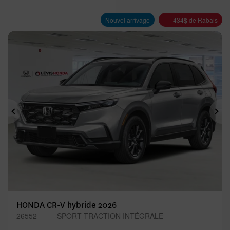
Nouvel arrivage
434
$
de Rabais
Précédent
Sui
HONDA CR-V hybride 2026
26552
– SPORT TRACTION INTÉGRALE