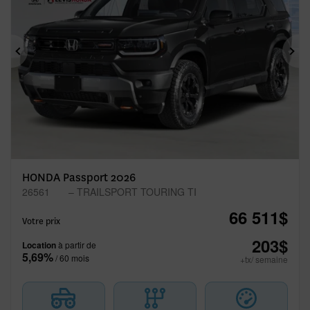
Précédent
Sui
HONDA Passport 2026
26561
– TRAILSPORT TOURING TI
66 511
$
Votre prix
203
$
Location
à partir de
5,69%
/ 60 mois
+tx/ semaine