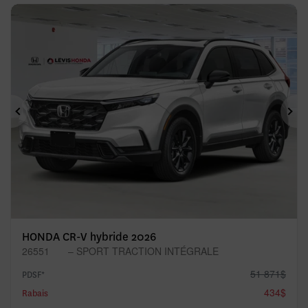
Précédent
Sui
HONDA CR-V hybride 2026
26551
– SPORT TRACTION INTÉGRALE
51 871
$
PDSF*
434
$
Rabais