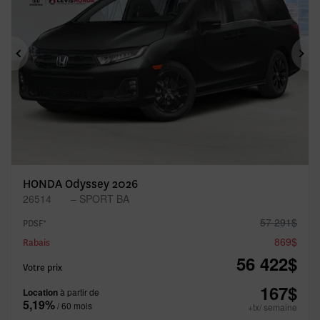
Précédent
Sui
HONDA Odyssey 2026
26514
– SPORT BA
57 291
$
PDSF*
869
$
Rabais
56 422
$
Votre prix
167
$
Location
à partir de
5,19%
/ 60 mois
+tx/ semaine