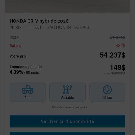
HONDA CR-V hybride 2026
26539
– EX-L TRACTION INTÉGRALE
54 671
$
PDSF*
434
$
Rabais
54 237
$
Votre prix
149
$
Location
à partir de
4,39%
/ 60 mois
+tx/ semaine
4×4
Variable
10 km
Plus de caractéristiques
Vérifier la disponibilité