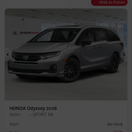
869
$
de Rabais
Précédent
Sui
HONDA Odyssey 2026
26501
– SPORT BA
56 741
$
PDSF*