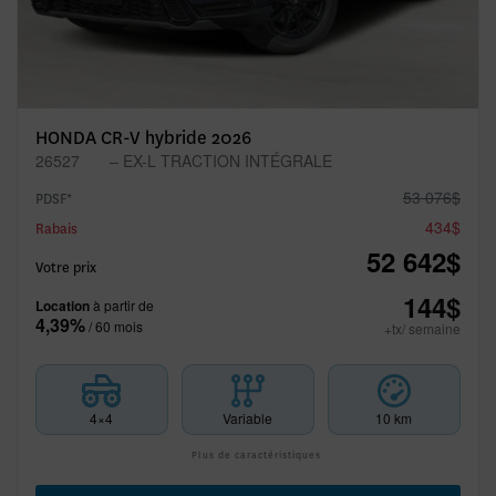
HONDA CR-V hybride 2026
26527
– EX-L TRACTION INTÉGRALE
53 076
$
PDSF*
434
$
Rabais
52 642
$
Votre prix
144
$
Location
à partir de
4,39%
/ 60 mois
+tx/ semaine
4×4
Variable
10 km
Plus de caractéristiques