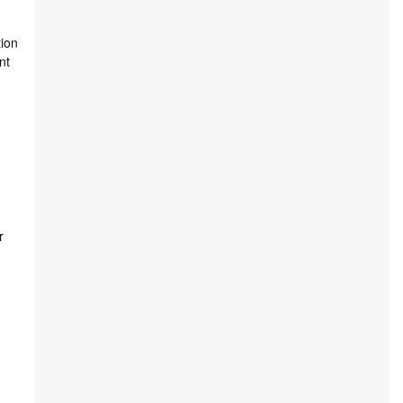
tion
nt
r