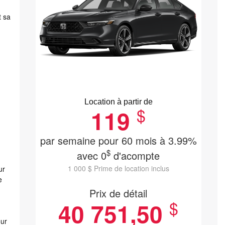
t sa
Location à partir de
$
119
par semaine pour 60 mois à 3.99%
$
avec 0
d'acompte
1 000 $ Prime de location inclus
ur
e
Prix de détail
$
40 751,50
our