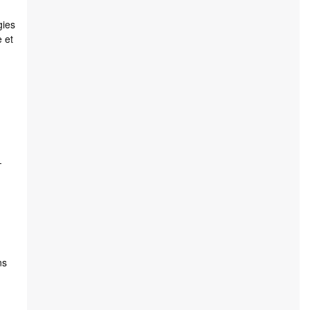
gies
 et
-
ns