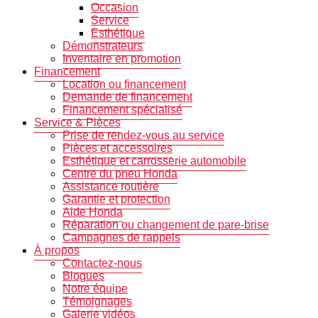
Occasion
Service
Esthétique
Démonstrateurs
Inventaire en promotion
Financement
Location ou financement
Demande de financement
Financement spécialisé
Service & Pièces
Prise de rendez-vous au service
Pièces et accessoires
Esthétique et carrosserie automobile
Centre du pneu Honda
Assistance routière
Garantie et protection
Aide Honda
Réparation ou changement de pare-brise
Campagnes de rappels
À propos
Contactez-nous
Blogues
Notre équipe
Témoignages
Galerie vidéos