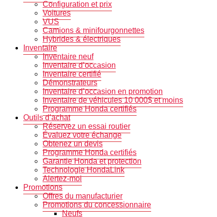
Configuration et prix
Voitures
VUS
Camions & minifourgonnettes
Hybrides & électriques
Inventaire
Inventaire neuf
Inventaire d’occasion
Inventaire certifié
Démonstrateurs
Inventaire d’occasion en promotion
Inventaire de véhicules 10 000$ et moins
Programme Honda certifiés
Outils d’achat
Réservez un essai routier
Évaluez votre échange
Obtenez un devis
Programme Honda certifiés
Garantie Honda et protection
Technologie HondaLink
Alertez-moi
Promotions
Offres du manufacturier
Promotions du concessionnaire
Neufs