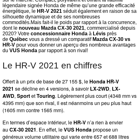
légendaire signée Honda de même qu’une grande efficacité
énergétique, le
HR-V 2021
séduit également en raison de sa
silhouette dynamique et de ses nombreuses
commodités.Mais fait-il le poids par rapport à la concurrence,
dont le
nouveau Mazda CX-30 2021
, commercialisé depuis
2020? Votre
concessionnaire Honda
à
Lévis
près
de
Québec
vous a dressé un comparatif
Mazda CX-30 vs
HR-V
pour vous donner un aperçu des nombreux avantages
du
VUS Honda
par rapport à son rival!
Le HR-V 2021 en chiffres
Offert à un prix de base de 27 155 $, le
Honda HR-V
2021
se décline en 4 versions, à savoir
LX-2WD
,
LX-
AWD
,
Sport
et
Touring
. Légèrement plus court (4348 mm vs
4395 mm) que son rival, il est néanmoins un peu plus haut
(1605 mm contre 1565 mm).
En termes d’espace intérieur, le
HR-V
n’a rien à envier
au
CX-30 2021
. En effet, le
VUS Honda
propose un
généreux volume utilitaire qui varie entre 657 et 688 litres