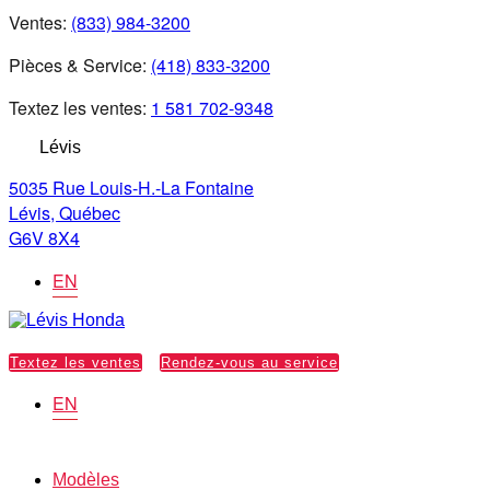
Ventes:
(833) 984-3200
Pièces & Service:
(418) 833-3200
Textez les ventes:
1 581 702-9348
Lévis
5035 Rue Louis-H.-La Fontaine
Lévis
,
Québec
G6V 8X4
EN
Textez les ventes
Rendez-vous au service
EN
Modèles