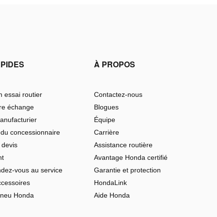
APIDES
À PROPOS
 essai routier
Contactez-nous
tre échange
Blogues
anufacturier
Équipe
 du concessionnaire
Carrière
 devis
Assistance routière
nt
Avantage Honda certifié
ndez-vous au service
Garantie et protection
ccessoires
HondaLink
pneu Honda
Aide Honda