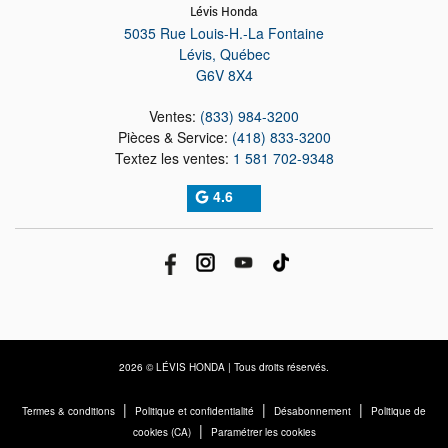
Lévis Honda
5035 Rue Louis-H.-La Fontaine
Lévis
,
Québec
G6V 8X4
Ventes:
(833) 984-3200
Pièces & Service:
(418) 833-3200
Textez les ventes:
1 581 702-9348
4.6
2026 © LÉVIS HONDA
| Tous droits réservés.
|
|
|
Termes & conditions
Politique et confidentialité
Désabonnement
Politique de
|
cookies (CA)
Paramétrer les cookies