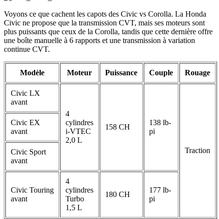
Voyons ce que cachent les capots des Civic vs Corolla. La Honda
Civic ne propose que la transmission CVT, mais ses moteurs sont
plus puissants que ceux de la Corolla, tandis que cette dernière offre
une boîte manuelle à 6 rapports et une transmission à variation
continue CVT.
Modèle
Moteur
Puissance
Couple
Rouage
Civic LX
avant
4
Civic EX
cylindres
138 lb-
158 CH
avant
i-VTEC
pi
2,0 L
Traction
Civic Sport
avant
4
Civic Touring
cylindres
177 lb-
180 CH
avant
Turbo
pi
1,5 L