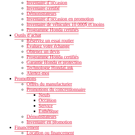
Inventaire d’occasion
Inventaire certifié
Démonstrateurs
Inventaire d’occasion en promotion
Inventaire de véhicules 10 000$ et moins
Programme Honda certifiés
Outils d’achat
Réservez un essai routier
Évaluez votre échange
Obtenez un devis
Programme Honda certifiés
Garantie Honda et protection
Technologie HondaLink
Alertez-moi
Promotions
Offres du manufacturier
Promotions du concessionnaire
Neufs
Occasion
Service
Esthétique
Démonstrateurs
Inventaire en promotion
Financement
Location ou financement