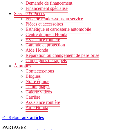
Demande de financement
Financement spécialisé
Service & Pièces
Prise de rendez-vous au service
Pièces et accessoires
Esthétique et carrosserie automobile
Centre du pneu Honda
Assistance routière
Garantie et protection
Aide Honda
Réparation ou changement de pare-brise
Campagnes de rappels
À propos
Contactez-nous
Blogues
Notre équipe
Témoignages
Galerie vidéos
Carrière
Assistance routière
Aide Honda
<
Retour aux
articles
PARTAGEZ