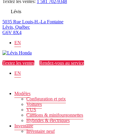
Textez les ventes:
1 581 702-9348
Lévis
5035 Rue Louis-H.-La Fontaine
Lévis
,
Québec
G6V 8X4
EN
Textez les ventes
Rendez-vous au service
EN
Modèles
Configuration et prix
Voitures
VUS
Camions & minifourgonnettes
Hybrides & électriques
Inventaire
Inventaire neuf