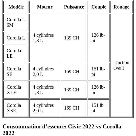
Modèle
Moteur
Puissance
Couple
Rouage
Corolla L
6M
4 cylindres
126 lb-
Corolla L
139 CH
1,8 L
pi
Corolla
LE
Traction
avant
Corolla
4 cylindres
151 lb-
169 CH
SE
2,0 L
pi
Corolla
4 cylindres
126 lb-
139 CH
XLE
1,8 L
pi
Corolla
4 cylindres
151 lb-
169 CH
XSE
2,0 L
pi
Consommation d’essence: Civic 2022 vs Corolla
2022