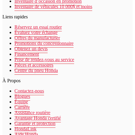
Inventaire d’occasion en promotion
Inventaire de véhicules 10 000$ et moins
Liens rapides
Réservez un essai routier
Évaluez votre échange
Offres du manufacturier
Promotions du concessionnaire
Obtenez un devis
Financement
Prise de rendez-vous au service
Pièces et accessoires
Centre du pneu Honda
À Propos
Contactez-nous
Blogues
Équipe
Carrière
Assistance routière
Avantage Honda certifié
Garantie et protection
HondaLink
Aide Honda