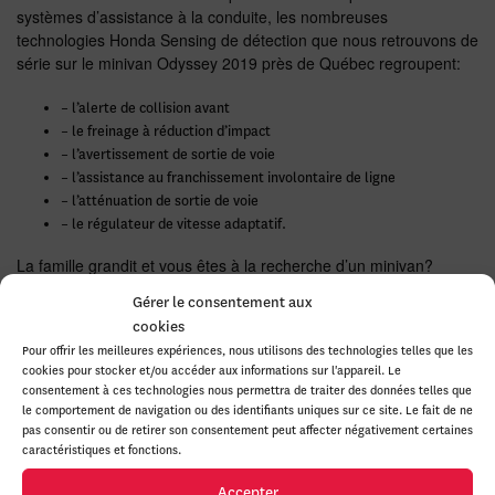
systèmes d’assistance à la conduite, les nombreuses
technologies Honda Sensing de détection que nous retrouvons de
série sur le minivan Odyssey 2019 près de Québec regroupent:
– l’alerte de collision avant
– le freinage à réduction d’impact
– l’avertissement de sortie de voie
– l’assistance au franchissement involontaire de ligne
– l’atténuation de sortie de voie
– le régulateur de vitesse adaptatif.
La famille grandit et vous êtes à la recherche d’un minivan?
Venez voir et
essayer
l’
Odyssey 2019
, la championne des
Gérer le consentement aux
fourgonnettes familiales!
cookies
Pour offrir les meilleures expériences, nous utilisons des technologies telles que les
cookies pour stocker et/ou accéder aux informations sur l'appareil. Le
consentement à ces technologies nous permettra de traiter des données telles que
le comportement de navigation ou des identifiants uniques sur ce site. Le fait de ne
pas consentir ou de retirer son consentement peut affecter négativement certaines
caractéristiques et fonctions.
Accepter