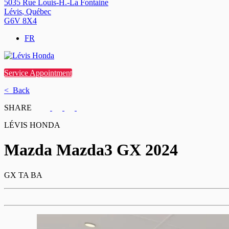
5035 Rue Louis-H.-La Fontaine
Lévis
,
Québec
G6V 8X4
FR
Service Appointment
< Back
SHARE
LÉVIS HONDA
Mazda
Mazda3 GX 2024
GX TA BA