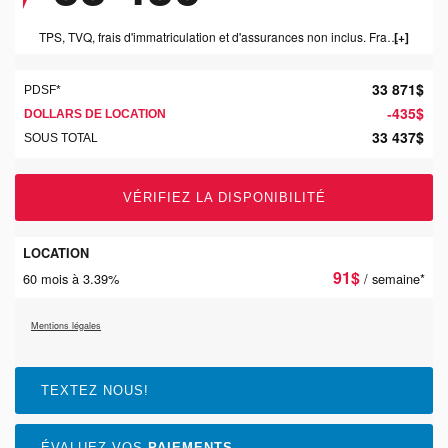
TPS, TVQ, frais d'immatriculation et d'assurances non inclus. Frais concessionnaire de 1199$ inclus.
33 871
$
PDSF*
435
$
-
DOLLARS DE LOCATION
33 437
$
SOUS TOTAL
VÉRIFIEZ LA DISPONIBILITÉ
LOCATION
91
$
60 mois à 3.39%
/ semaine*
Mentions légales
TEXTEZ NOUS!
ÉVALUEZ VOS
PAIEMENTS