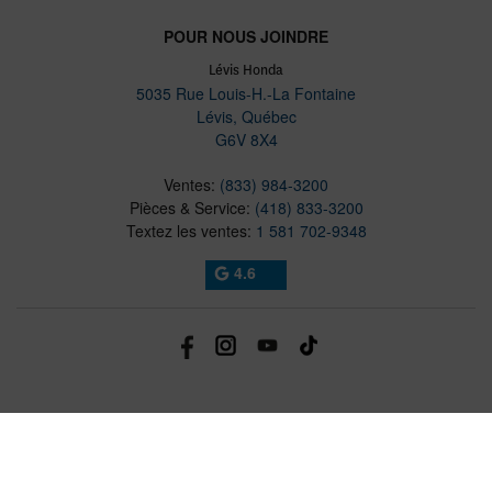
POUR NOUS JOINDRE
Lévis Honda
5035 Rue Louis-H.-La Fontaine
Lévis
,
Québec
G6V 8X4
Ventes:
(833) 984-3200
Pièces & Service:
(418) 833-3200
Textez les ventes:
1 581 702-9348
4.6
2026 © LÉVIS HONDA
| Tous droits réservés.