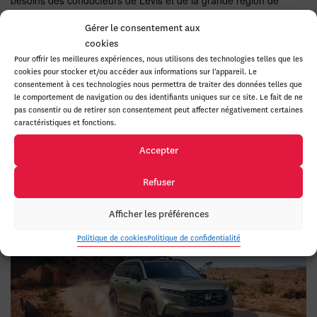
Québec. Que vous circuliez quotidiennement entre Lévis et
Gérer le consentement aux
Sainte-Foy, que vous traversiez régulièrement les ponts pour
vous rendre au centre-ville de Québec ou que vous parcouriez les
cookies
routes de la Beauce et de Bellechasse, un véhicule hybride peut
Pour offrir les meilleures expériences, nous utilisons des technologies telles que les
contribuer à réduire vos coûts de carburant.
cookies pour stocker et/ou accéder aux informations sur l'appareil. Le
consentement à ces technologies nous permettra de traiter des données telles que
le comportement de navigation ou des identifiants uniques sur ce site. Le fait de ne
Les familles apprécient l’espace et la polyvalence du CR-V
pas consentir ou de retirer son consentement peut affecter négativement certaines
hybride. Les professionnels qui effectuent de nombreux
caractéristiques et fonctions.
déplacements se tournent souvent vers la Civic hybride ou
l’Accord hybride pour leur efficacité énergétique et leur confort.
Accepter
Situé à proximité de Québec, Sainte-Foy, Saint-Nicolas,
Refuser
Charlesbourg, Beauport, Charny et Saint-Romuald, Lévis Honda
accompagne les conducteurs de toute la région dans le choix de
Afficher les préférences
leur prochain véhicule hybride.
Politique de cookies
Politique de confidentialité