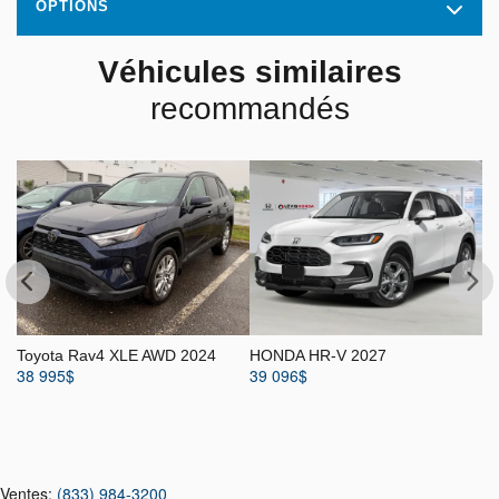
OPTIONS
Véhicules similaires
recommandés
Toyota Rav4 XLE AWD 2024
HONDA HR-V 2027
H
38 995
$
39 096
$
40
Ventes:
(833) 984-3200