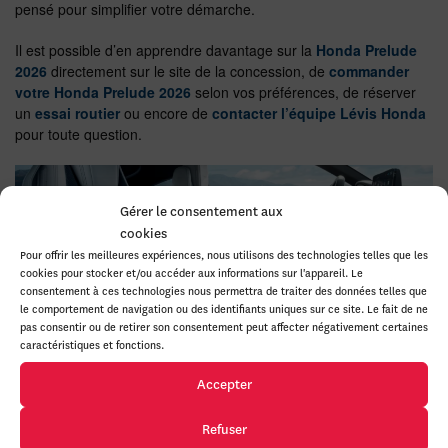
pensé pour simplifier votre démarche.
Il est possible d’en apprendre davantage sur la
Honda Prelude
2026
directement sur le site de la concession, de
commander
votre Honda Prelude 2026
selon vos préférences, de réserver
un
essai routier
ou encore de
contacter l’équipe Lévis Honda
pour toute question.
Gérer le consentement aux
cookies
Pour offrir les meilleures expériences, nous utilisons des technologies telles que les
cookies pour stocker et/ou accéder aux informations sur l'appareil. Le
consentement à ces technologies nous permettra de traiter des données telles que
FAQ – Honda Prelude 2026
le comportement de navigation ou des identifiants uniques sur ce site. Le fait de ne
pas consentir ou de retirer son consentement peut affecter négativement certaines
caractéristiques et fonctions.
La Honda Prelude 2026 est-elle adaptée à une utilisation quotidienne
Accepter
dans la région de Lévis et de Québec?
La Honda Prelude 2026 a été conçue pour offrir un excellent
équilibre entre sportivité et confort, ce qui la rend parfaitement
Refuser